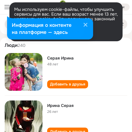
Войти
Мы используем cookie-файлы, чтобы улучшить
сервисы для вас. Если ваш возраст менее 13 лет,
настроить cookie-файлы должен ваш законный
irina seraya
Поиск
представитель.
Больше информации
Информация о контенте
по
людям
Разрешить все
Настроить
на платформе — здесь
Люди
240
Серая Ирина
48 лет
Добавить в друзья
Ирина Серая
26 лет
Добавить в друзья