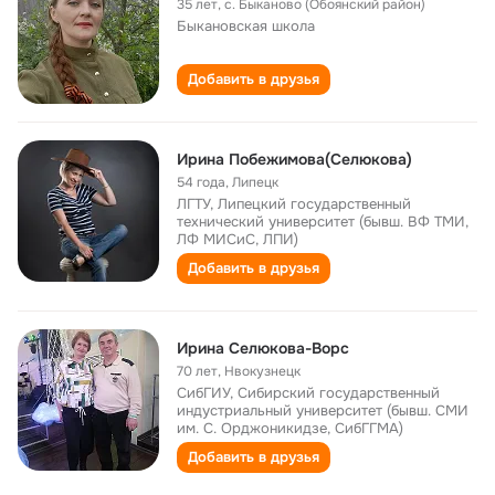
35 лет
,
с. Быканово (Обоянский район)
Быкановская школа
Добавить в друзья
Ирина Побежимова(Селюкова)
54 года
,
Липецк
ЛГТУ, Липецкий государственный
технический университет (бывш. ВФ ТМИ,
ЛФ МИСиС, ЛПИ)
Добавить в друзья
Ирина Селюкова-Ворс
70 лет
,
Нвокузнецк
СибГИУ, Сибирский государственный
индустриальный университет (бывш. СМИ
им. С. Орджоникидзе, СибГГМА)
Добавить в друзья