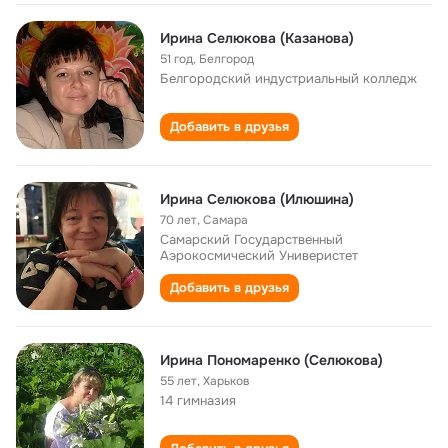
Ирина Селюкова (Казанова)
51 год
,
Белгород
Белгородский индустриальный колледж
Добавить в друзья
Ирина Селюкова (Илюшина)
70 лет
,
Самара
Самарский Государственный
Аэрокосмический Универистет
Добавить в друзья
Ирина Пономаренко (Селюкова)
55 лет
,
Харьков
14 гимназия