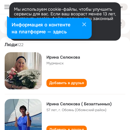
Войти
Мы используем cookie-файлы, чтобы улучшить
сервисы для вас. Если ваш возраст менее 13 лет,
настроить cookie-файлы должен ваш законный
irina selyukova
Поиск
представитель.
Больше информации
Информация о контенте
по
людям
Разрешить все
Настроить
на платформе — здесь
Люди
122
Ирина Селюкова
Мурманск
Добавить в друзья
Ирина Селюкова ( Безалтынных)
57 лет
,
г. Обоянь (Обоянский район)
Добавить в друзья