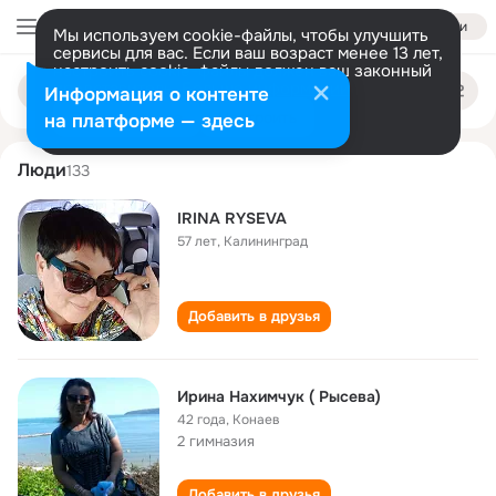
Войти
Мы используем cookie-файлы, чтобы улучшить
сервисы для вас. Если ваш возраст менее 13 лет,
настроить cookie-файлы должен ваш законный
irina ryseva
Поиск
представитель.
Больше информации
Информация о контенте
по
людям
Разрешить все
Настроить
на платформе — здесь
Люди
133
IRINA RYSEVA
57 лет
,
Калининград
Добавить в друзья
Ирина Нахимчук ( Рысева)
42 года
,
Конаев
2 гимназия
Добавить в друзья