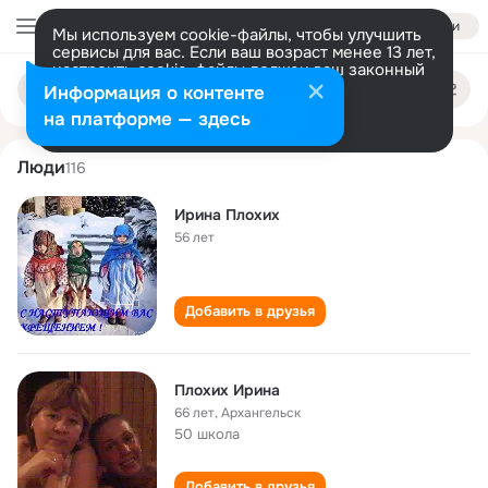
Войти
Мы используем cookie-файлы, чтобы улучшить
сервисы для вас. Если ваш возраст менее 13 лет,
настроить cookie-файлы должен ваш законный
irina plokhikh
Поиск
представитель.
Больше информации
Информация о контенте
по
людям
Разрешить все
Настроить
на платформе — здесь
Люди
116
Ирина Плохих
56 лет
Добавить в друзья
Плохих Ирина
66 лет
,
Архангельск
50 школа
Добавить в друзья