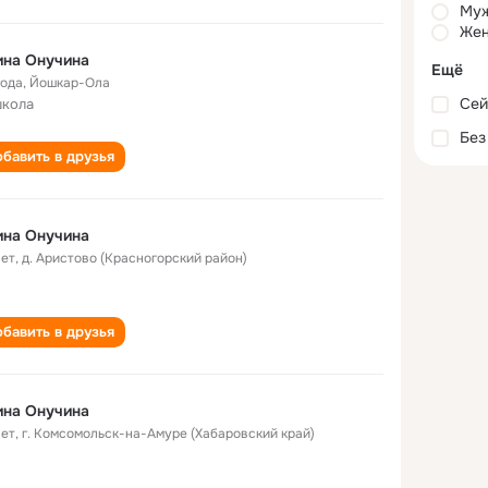
Му
Жен
ина Онучина
Ещё
года
,
Йошкар-Ола
Сей
школа
Без
бавить в друзья
ина Онучина
лет
,
д. Аристово (Красногорский район)
бавить в друзья
ина Онучина
лет
,
г. Комсомольск-на-Амуре (Хабаровский край)