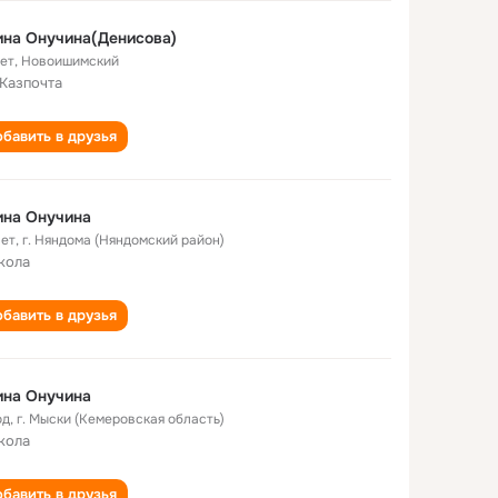
на Онучина(Денисова)
лет
,
Новоишимский
Казпочта
бавить в друзья
ина Онучина
лет
,
г. Няндома (Няндомский район)
кола
бавить в друзья
ина Онучина
од
,
г. Мыски (Кемеровская область)
кола
бавить в друзья