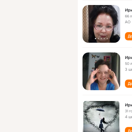
Ири
66 
АО 
До
Ир
50 
3 ш
До
Ир
31 г
4 ш
До