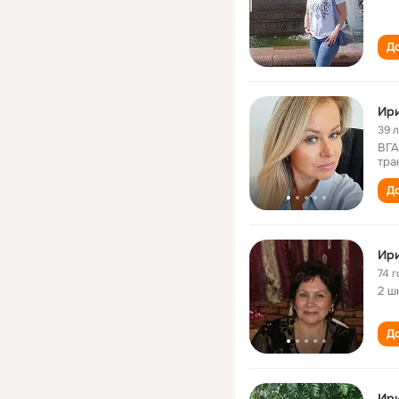
До
Ир
39 
ВГА
тра
До
Ир
74 г
2 ш
До
Ири