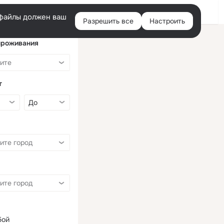
Войти
e-файлы должен ваш
Разрешить все
Настроить
Правая
колонка
проживания
т
бой