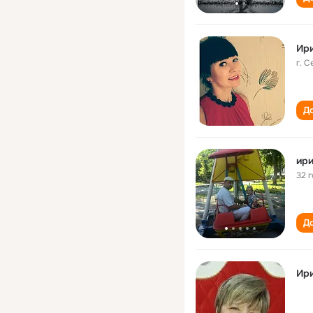
Ир
г. 
До
ири
32 
До
Ири