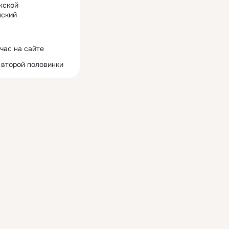
жской
ский
час на сайте
 второй половинки