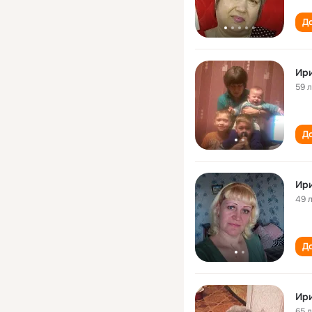
До
Ир
59 
До
Ир
49 
До
Ири
65 