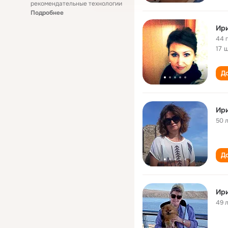
рекомендательные технологии
Подробнее
Ир
44 
17 
До
Ир
50 
До
Ир
49 