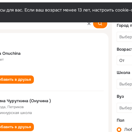
ы для вас. Если ваш возраст менее 13 лет, настроить cooki
Город 
Возрас
na Onuchina
лет
Школа
бавить в друзья
Вуз
на Чуруткина (Онучина )
года
,
Петриков
икнурская школа
Пол
бавить в друзья
Лю