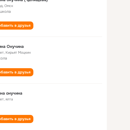
од
,
Омск
 школа
бавить в друзья
ина Онучина
лет
,
Кирьят Моцкин
кола
бавить в друзья
на онучина
лет
,
ялта
бавить в друзья