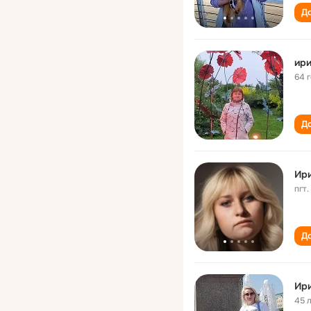
До
ири
64 
До
Ир
пгт
До
Ири
45 