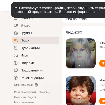
Мы используем cookie-файлы, чтобы улучшить сервис
законный представитель.
Больше информации
Левая
Поиск
Главная
irina onuchina
колонка
по
людям
Видео
Люди
280
Группы
Люди
Iri
38 
Публикации
Игры
Подарки
До
Поздравления
Рекомендации
Ири
Сменить язык
63 
Циб
Рекламодателям
Помощь
Новости
Ещё
До
Мы применяем