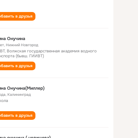
бавить в друзья
ина Онучина
лет
,
Нижний Новгород
ВТ, Волжская государственная академия водного
нспорта (бывш. ГИИВТ)
бавить в друзья
ина Онучина(Миллер)
ода
,
Калининград
кола
бавить в друзья
на онучина ( целищева)