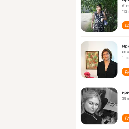
61 г
113
До
Ир
68 
1 ш
До
ири
38 
До