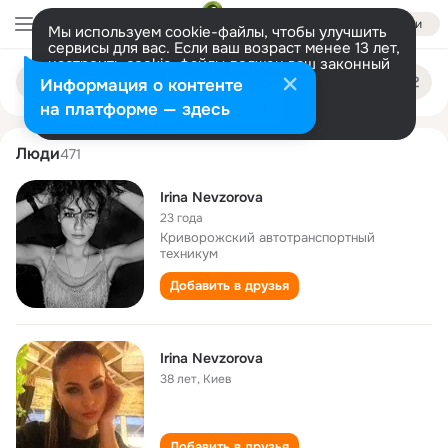
Войти
Мы используем cookie-файлы, чтобы улучшить
сервисы для вас. Если ваш возраст менее 13 лет,
настроить cookie-файлы должен ваш законный
irina nevzorova
Поиск
представитель.
Больше информации
Информация о контенте
по
людям
Разрешить все
Настроить
на платформе — здесь
Люди
471
Irina Nevzorova
23 года
Криворожский автотранспортный
техникум
Добавить в друзья
Irina Nevzorova
38 лет
,
Киев
Добавить в друзья