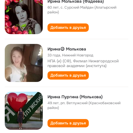
Ирина Молькова (Фадеева)
60 лет
,
с. Сурский Майдан (Алатырский
район)
Добавить в друзья
Ирина😉 Молькова
33 года
,
Нижний Новгород
НПА (и) (СФ), Филиал Нижегородской
правовой академии (института)
Добавить в друзья
Ирина Пургина (Молькова)
49 лет
,
рп. Ветлужский (Краснобаковский
район)
Добавить в друзья