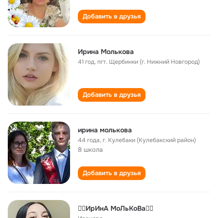
Добавить в друзья
Ирина Молькова
41 год
,
пгт. Щербинки (г. Нижний Новгород)
Добавить в друзья
ирина молькова
44 года
,
г. Кулебаки (Кулебакский район)
8 школа
Добавить в друзья
❤️‍🔥ИрИнА МоЛьКоВа❤️‍🔥