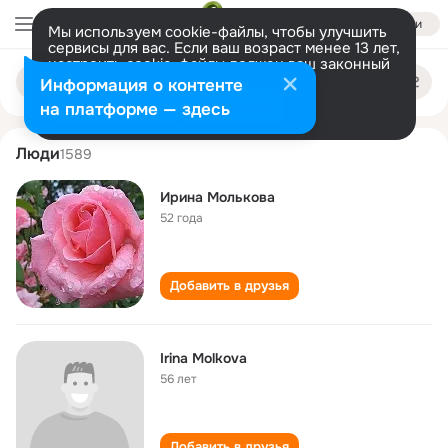
Войти
Мы используем cookie-файлы, чтобы улучшить
сервисы для вас. Если ваш возраст менее 13 лет,
настроить cookie-файлы должен ваш законный
irina molkova
Поиск
представитель.
Больше информации
Информация о контенте
по
людям
Разрешить все
Настроить
на платформе — здесь
Люди
1589
Ирина Молькова
52 года
Добавить в друзья
Irina Molkova
56 лет
Добавить в друзья