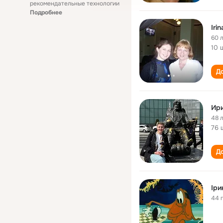
рекомендательные технологии
Подробнее
Iri
60 
10 
До
Ири
48 
76 
До
Іри
44 