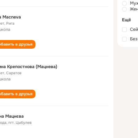
Му
Жен
na Macneva
Ещё
лет
,
Рига
Сей
школа
Без
бавить в друзья
на Крепостнова (Мацнева)
лет
,
Саратов
школа
бавить в друзья
на Мацнєва
года
,
пгт. Цыбулев