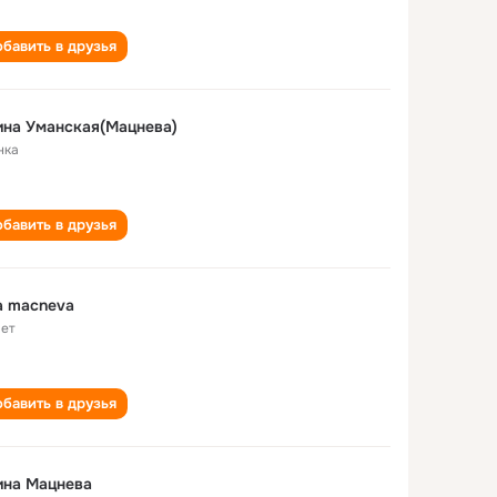
бавить в друзья
на Уманская(Мацнева)
нка
бавить в друзья
na macneva
лет
бавить в друзья
ина Мацнева