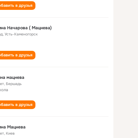
бавить в друзья
на Начарова ( Мацнева)
од
,
Усть-Каменогорск
бавить в друзья
на мацнева
лет
,
Бершадь
кола
бавить в друзья
ина Мацнева
лет
,
Киев