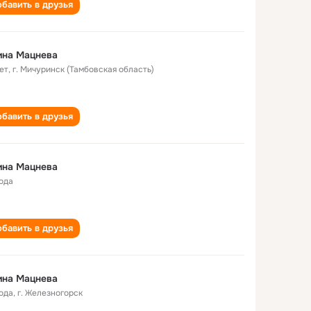
бавить в друзья
ина Мацнева
ет
,
г. Мичуринск (Тамбовская область)
бавить в друзья
ина Мацнева
года
бавить в друзья
ина Мацнева
года
,
г. Железногорск