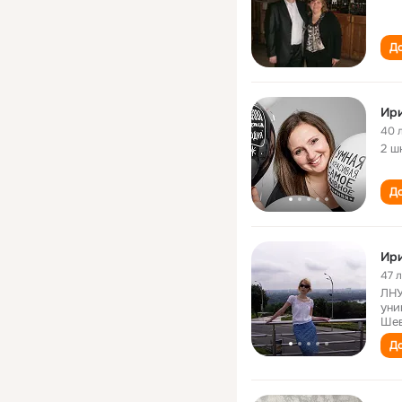
До
Ир
40 
2 ш
До
Ир
47 
ЛНУ
уни
Шев
До