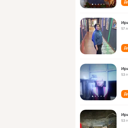
До
Ир
57 л
До
Ир
53 
До
Ир
53 