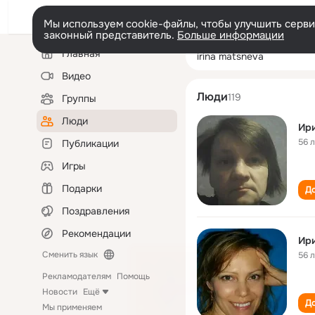
Мы используем cookie-файлы, чтобы улучшить сервис
законный представитель.
Больше информации
Левая
Поиск
Главная
irina matsneva
колонка
по
людям
Видео
Люди
119
Группы
Люди
Ир
56 
Публикации
Игры
Подарки
До
Поздравления
Рекомендации
Ир
Сменить язык
56 
Рекламодателям
Помощь
Новости
Ещё
До
Мы применяем