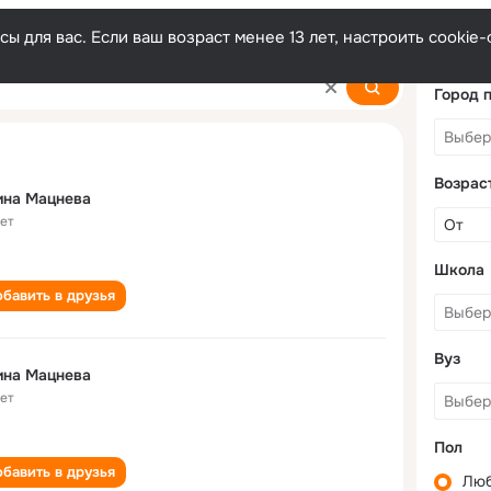
ы для вас. Если ваш возраст менее 13 лет, настроить cooki
Город 
Возрас
ина Мацнева
лет
Школа
бавить в друзья
Вуз
ина Мацнева
лет
Пол
бавить в друзья
Лю