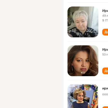
Ир
49 
9 П
До
Ир
53 
До
ири
ооо