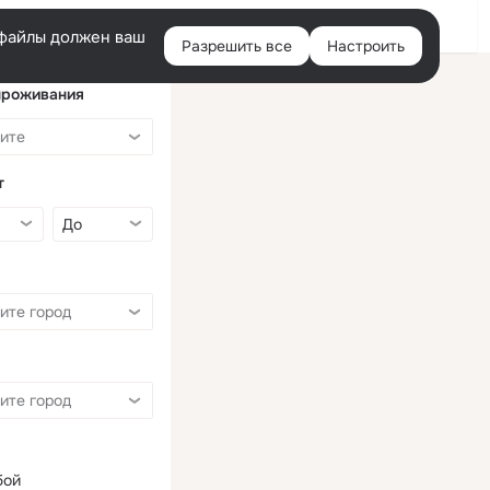
Войти
e-файлы должен ваш
Разрешить все
Настроить
Правая
колонка
проживания
т
бой