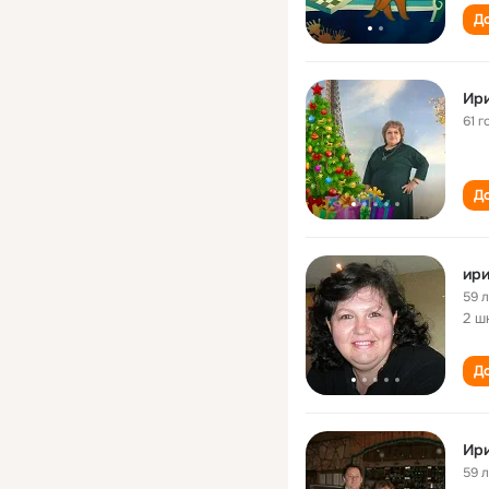
До
Ири
61 г
До
ири
59 
2 ш
До
Ир
59 