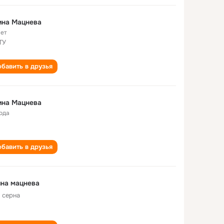
ина Мацнева
лет
ТУ
бавить в друзья
ина Мацнева
года
бавить в друзья
на мацнева
 серна