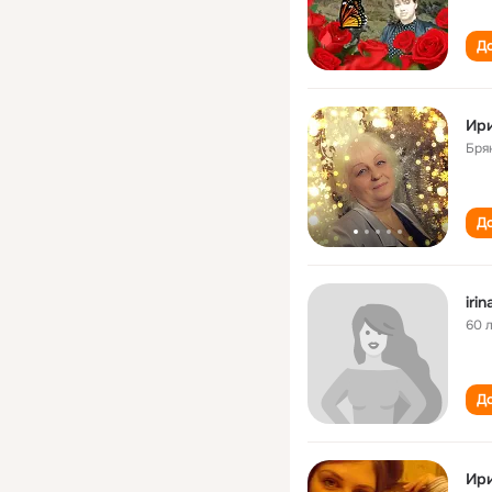
До
Ири
Бря
До
iri
60 
До
Ир