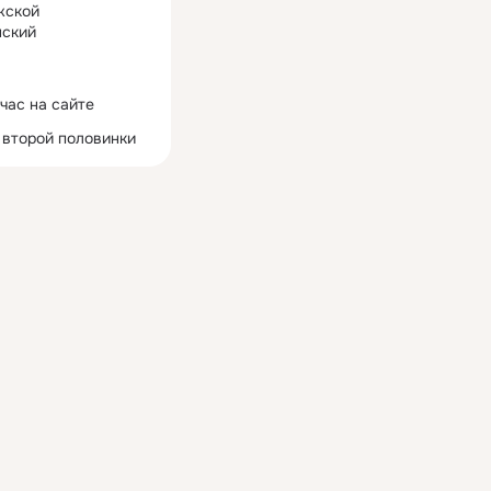
жской
ский
час на сайте
 второй половинки