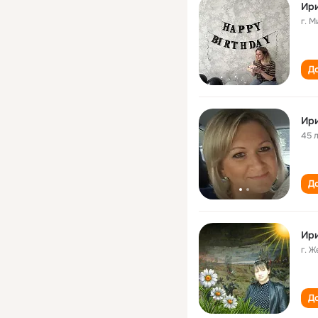
Ир
г. 
До
Ири
45 
До
Ир
г. 
До