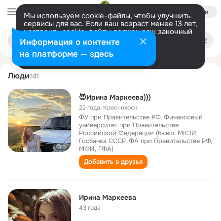
Войти
Мы используем cookie-файлы, чтобы улучшить
сервисы для вас. Если ваш возраст менее 13 лет,
настроить cookie-файлы должен ваш законный
irina markeeva
Поиск
представитель.
Больше информации
Информация о контенте
по
людям
Разрешить все
Настроить
на платформе — здесь
Люди
141
😈Ирина Маркеева)))
22 года
,
Красноярск
ФУ при Правительстве РФ, Финансовый
университет при Правительстве
Российской Федерации (бывш. МКЭИ
Госбанка СССР, ФА при Правительстве РФ,
МФИ, ГФА)
Добавить в друзья
Ирина Маркеева
43 года