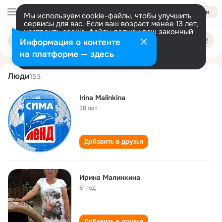
Войти
Мы используем cookie-файлы, чтобы улучшить
сервисы для вас. Если ваш возраст менее 13 лет,
настроить cookie-файлы должен ваш законный
irina malinkina
Поиск
представитель.
Больше информации
Информация о контенте
по
людям
Разрешить все
Настроить
на платформе — здесь
Люди
153
Irina Malinkina
38 лет
Добавить в друзья
Ирина Малинкина
61 год
Добавить в друзья