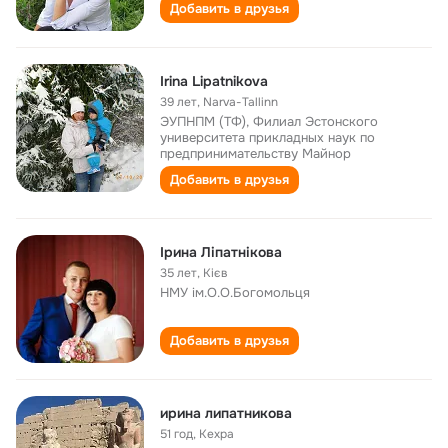
Добавить в друзья
Irina Lipatnikova
39 лет
,
Narva-Tallinn
ЭУПНПМ (ТФ), Филиал Эстонского
университета прикладных наук по
предпринимательству Майнор
Добавить в друзья
Ірина Ліпатнікова
35 лет
,
Кієв
НМУ ім.О.О.Богомольця
Добавить в друзья
ирина липатникова
51 год
,
Кехра