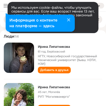
Войти
Мы используем cookie-файлы, чтобы улучшить
сервисы для вас. Если ваш возраст менее 13 лет,
настроить cookie-файлы должен ваш законный
irina lipatnikova
Поиск
представитель.
Больше информации
Информация о контенте
по
людям
Разрешить все
Настроить
на платформе — здесь
Люди
114
Ирина Липатникова
61 год
,
Берёзовский
НГТУ, Новосибирский государственный
технический университет (бывш. НЭТИ,
НЭИ)
Добавить в друзья
Ирина Липатникова
45 лет
,
Могилёв
РУП "Могилевэнерго"