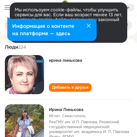
Войти
Мы используем cookie-файлы, чтобы улучшить
сервисы для вас. Если ваш возраст менее 13 лет,
настроить cookie-файлы должен ваш законный
irina linkova
Поиск
представитель.
Больше информации
Информация о контенте
по
людям
Разрешить все
Настроить
на платформе — здесь
Люди
224
ирина линькова
Добавить в друзья
Ирина Линькова
69 лет
,
Севастополь
РязГМУ им. И.П. Павлова, Рязанский
государственный медицинский
университет им. академика И. П. Павлова
(бывш. РГМУ)