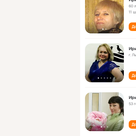
60 
11 
До
Ир
г. 
До
Ир
53 
До