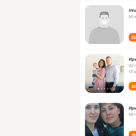
Iri
50 
До
Ири
42 
13 
До
54 
До