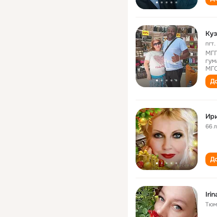
Ку
пгт
МГГ
гум
МГО
До
Ир
66 
До
Iri
Тюм