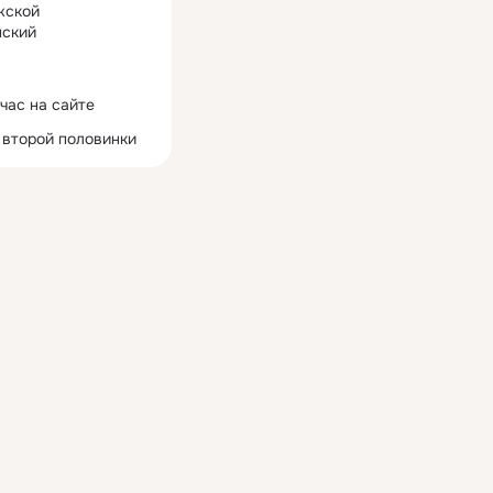
жской
ский
час на сайте
 второй половинки