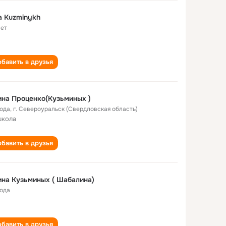
na Kuzminykh
лет
бавить в друзья
на Проценко(Кузьминых )
года
,
г. Североуральск (Свердловская область)
школа
бавить в друзья
Ирина Кузьминых ( Шабалина)
года
бавить в друзья