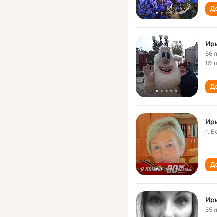
До
Ир
56 
19 
До
Ири
г. 
До
Ир
35 