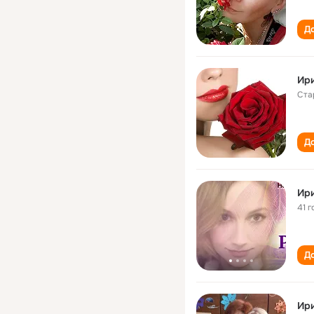
До
Ири
Ста
До
Ир
41 г
До
Ир