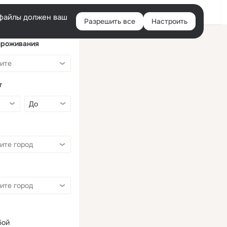
Войти
e-файлы должен ваш
Разрешить все
Настроить
Правая
колонка
проживания
т
бой