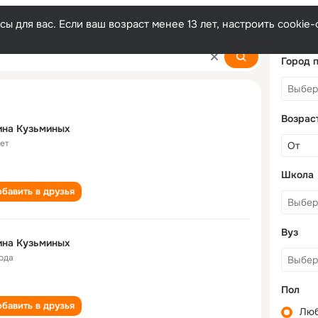
ы для вас. Если ваш возраст менее 13 лет, настроить cooki
Город 
Возрас
ина Кузьминых
лет
Школа
бавить в друзья
Вуз
ина Кузьминых
года
Пол
бавить в друзья
Лю