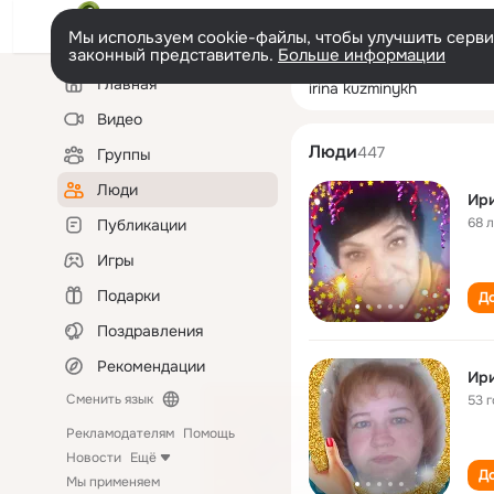
Мы используем cookie-файлы, чтобы улучшить сервис
законный представитель.
Больше информации
Левая
Поиск
Главная
irina kuzminykh
колонка
по
людям
Видео
Люди
447
Группы
Люди
Ир
68 
Публикации
Игры
Подарки
До
Поздравления
Рекомендации
Ир
Сменить язык
53 
Рекламодателям
Помощь
Новости
Ещё
До
Мы применяем