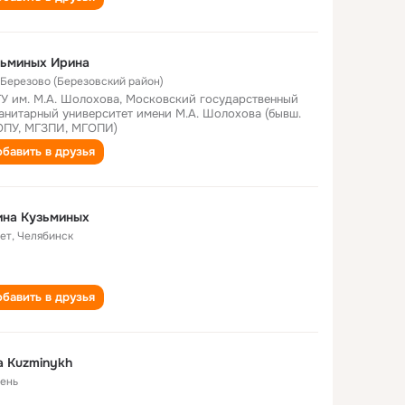
зьминых Ирина
. Березово (Березовский район)
У им. М.А. Шолохова, Московский государственный
анитарный университет имени М.А. Шолохова (бывш.
ПУ, МГЗПИ, МГОПИ)
бавить в друзья
ина Кузьминых
лет
,
Челябинск
бавить в друзья
na Kuzminykh
ень