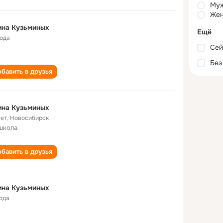
Му
Жен
ина Кузьминых
Ещё
года
Сей
Без
бавить в друзья
ина Кузьминых
лет
,
Новосибирск
школа
бавить в друзья
ина Кузьминых
года