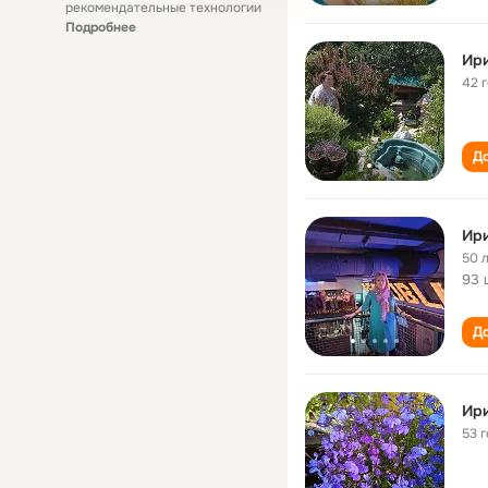
рекомендательные технологии
Подробнее
Ир
42 
До
Ир
50 
93 
До
Ир
53 