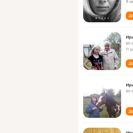
8 ш
До
Ир
60 
11 
До
Ир
60 
До
Ир