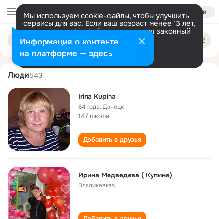
Войти
Мы используем cookie-файлы, чтобы улучшить
сервисы для вас. Если ваш возраст менее 13 лет,
настроить cookie-файлы должен ваш законный
irina kupina
Поиск
представитель.
Больше информации
Информация о контенте
по
людям
Разрешить все
Настроить
на платформе — здесь
Люди
543
Irina Kupina
64 года
,
Донецк
147 школа
Добавить в друзья
Ирина Медведева ( Купина)
Владикавказ
Добавить в друзья