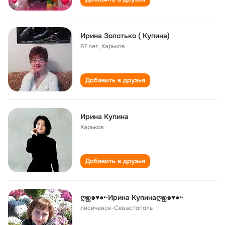
Ирина Золотько ( Купина)
67 лет
,
Харьков
Добавить в друзья
Ирина Купина
Харьков
Добавить в друзья
ღஐ๑♥●•·Ирина Купинаღஐ๑♥●•·
лисичанск-Севастополь