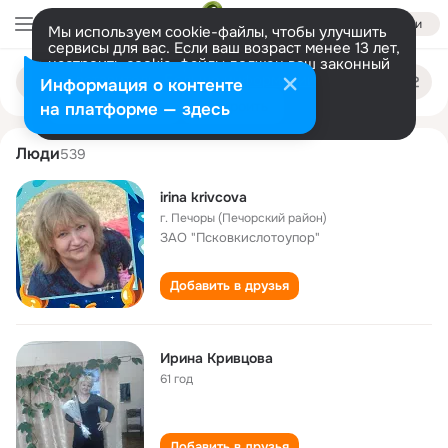
Войти
Мы используем cookie-файлы, чтобы улучшить
сервисы для вас. Если ваш возраст менее 13 лет,
настроить cookie-файлы должен ваш законный
irina krivtsova
Поиск
представитель.
Больше информации
Информация о контенте
по
людям
Разрешить все
Настроить
на платформе — здесь
Люди
539
irina krivcova
г. Печоры (Печорский район)
ЗАО "Псковкислотоупор"
Добавить в друзья
Ирина Кривцова
61 год
Добавить в друзья