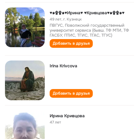
♥๑۩۩๑♥Ирина♥ ♥Кривцова♥๑۩۩๑♥
49 лет
,
г. Кузнецк
ПВГУС, Поволжский государственный
университет сервиса (бывш. ТФ МТИ, ТФ
ГАСБУ, ПТИС, ТГИС, ТГАС, ТГУС)
Добавить в друзья
Irina Krivcova
Добавить в друзья
Ирина Кривцова
47 лет