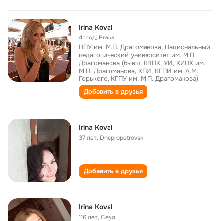
Irina Koval
41 год
,
Praha
НПУ им. М.П. Драгоманова, Национальный
педагогический университет им. М.П.
Драгоманова (бывш. КВПК, УИ, КИНХ им.
М.П. Драгоманова, КПИ, КГПИ им. А.М.
Горького, КГПУ им. М.П. Драгоманова)
Добавить в друзья
Irina Koval
37 лет
,
Dnepropetrovsk
Добавить в друзья
Irina Koval
116 лет
,
Сеул