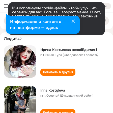
Войти
Мы используем cookie-файлы, чтобы улучшить
сервисы для вас. Если ваш возраст менее 13 лет,
настроить cookie-файлы должен ваш законный
irina kostyleva
Поиск
представитель.
Больше информации
Информация о контенте
по
людям
Разрешить все
Настроить
на платформе — здесь
Люди
542
Ирина Костылева непобЕдимая⬇️
г. Нижняя Тура (Свердловская область)
Добавить в друзья
Irina Kostyleva
пгт. Озерный (Духовщинский район)
Добавить в друзья