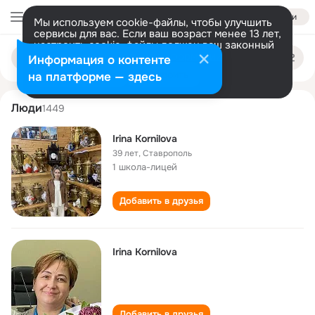
Войти
Мы используем cookie-файлы, чтобы улучшить
сервисы для вас. Если ваш возраст менее 13 лет,
настроить cookie-файлы должен ваш законный
irina kornilova
Поиск
представитель.
Больше информации
Информация о контенте
по
людям
Разрешить все
Настроить
на платформе — здесь
Люди
1449
Irina Kornilova
39 лет
,
Ставрополь
1 школа-лицей
Добавить в друзья
Irina Kornilova
Добавить в друзья