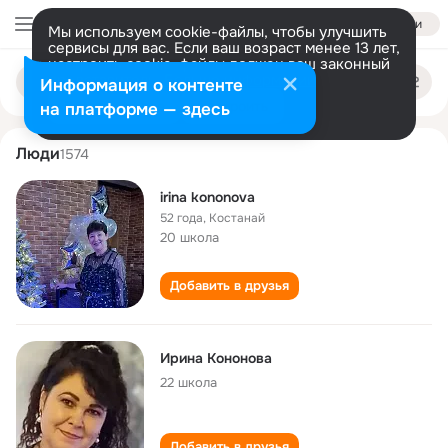
Войти
Мы используем cookie-файлы, чтобы улучшить
сервисы для вас. Если ваш возраст менее 13 лет,
настроить cookie-файлы должен ваш законный
irina kononova
Поиск
представитель.
Больше информации
Информация о контенте
по
людям
Разрешить все
Настроить
на платформе — здесь
Люди
1574
irina kononova
52 года
,
Костанай
20 школа
Добавить в друзья
Ирина Кононова
22 школа
Добавить в друзья