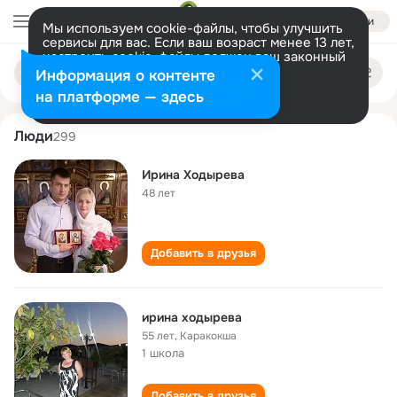
Войти
Мы используем cookie-файлы, чтобы улучшить
сервисы для вас. Если ваш возраст менее 13 лет,
настроить cookie-файлы должен ваш законный
irina khodyreva
Поиск
представитель.
Больше информации
Информация о контенте
по
людям
Разрешить все
Настроить
на платформе — здесь
Люди
299
Ирина Ходырева
48 лет
Добавить в друзья
ирина ходырева
55 лет
,
Каракокша
1 школа
Добавить в друзья