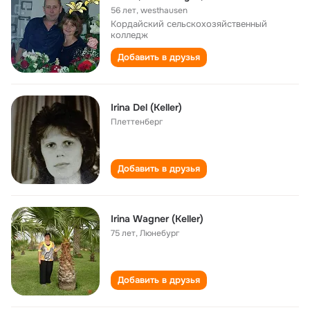
56 лет
,
westhausen
Кордайский сельскохозяйственный
колледж
Добавить в друзья
Irina Del (Keller)
Плеттенберг
Добавить в друзья
Irina Wagner (Keller)
75 лет
,
Люнебург
Добавить в друзья