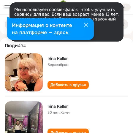
Войти
Мы используем cookie-файлы, чтобы улучшить
сервисы для вас. Если ваш возраст менее 13 лет,
настроить cookie-файлы должен ваш законный
irina keller
Поиск
представитель.
Больше информации
Информация о контенте
по
людям
Разрешить все
Настроить
на платформе — здесь
Люди
494
Irina Keller
Берзенбрюк
Добавить в друзья
Irina Keller
30 лет
,
Хамм
Добавить в друзья