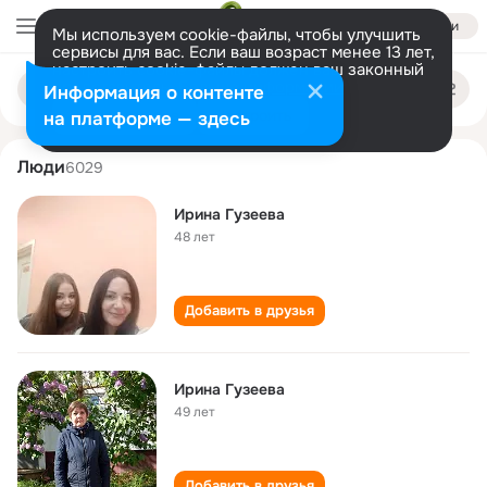
Войти
Мы используем cookie-файлы, чтобы улучшить
сервисы для вас. Если ваш возраст менее 13 лет,
настроить cookie-файлы должен ваш законный
irina guzeva
Поиск
представитель.
Больше информации
Информация о контенте
по
людям
Разрешить все
Настроить
на платформе — здесь
Люди
6029
Ирина Гузеева
48 лет
Добавить в друзья
Ирина Гузеева
49 лет
Добавить в друзья