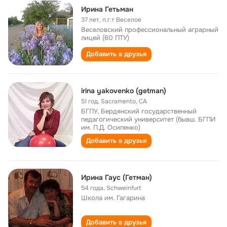
Ирина Гетьман
37 лет
,
п.г.т Веселое
Веселовский профессиональный аграрный
лицей (60 ПТУ)
Добавить в друзья
irina yakovenko (getman)
51 год
,
Sacramento, CA
БГПУ, Бердянский государственный
педагогический университет (бывш. БГПИ
им. П.Д. Осипенко)
Добавить в друзья
Ирина Гаус (Гетман)
54 года
,
Schweinfurt
Школа им. Гагарина
Добавить в друзья