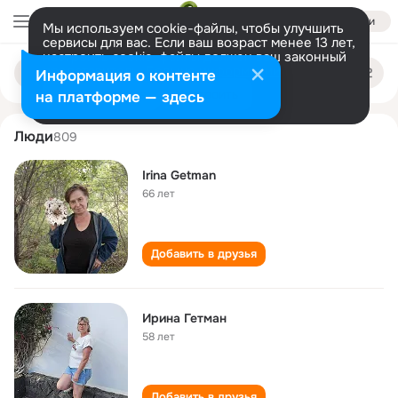
Войти
Мы используем cookie-файлы, чтобы улучшить
сервисы для вас. Если ваш возраст менее 13 лет,
настроить cookie-файлы должен ваш законный
irina getman
Поиск
представитель.
Больше информации
Информация о контенте
по
людям
Разрешить все
Настроить
на платформе — здесь
Люди
809
Irina Getman
66 лет
Добавить в друзья
Ирина Гетман
58 лет
Добавить в друзья