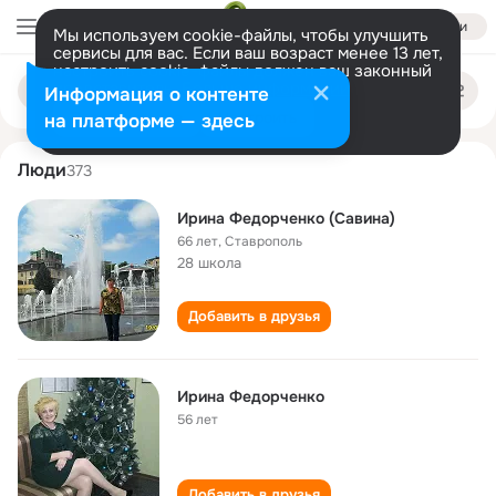
Войти
Мы используем cookie-файлы, чтобы улучшить
сервисы для вас. Если ваш возраст менее 13 лет,
настроить cookie-файлы должен ваш законный
irina fedorchenko
Поиск
представитель.
Больше информации
Информация о контенте
по
людям
Разрешить все
Настроить
на платформе — здесь
Люди
373
Ирина Федорченко (Савина)
66 лет
,
Ставрополь
28 школа
Добавить в друзья
Ирина Федорченко
56 лет
Добавить в друзья