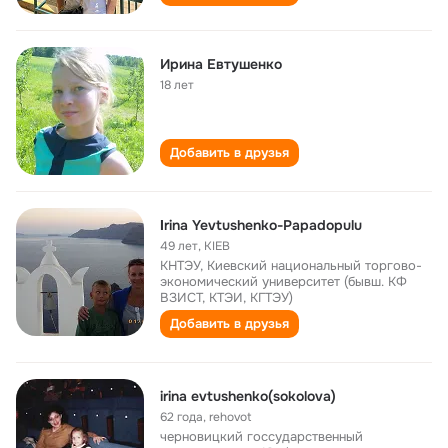
Ирина Евтушенко
18 лет
Добавить в друзья
Ιrina Yevtushenko-Papadopulu
49 лет
,
KIEB
КНТЭУ, Киевский национальный торгово-
экономический университет (бывш. КФ
ВЗИСТ, КТЭИ, КГТЭУ)
Добавить в друзья
irina evtushenko(sokolova)
62 года
,
rehovot
черновицкий госсударственный