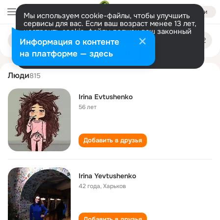
Войти
Мы используем cookie-файлы, чтобы улучшить
сервисы для вас. Если ваш возраст менее 13 лет,
настроить cookie-файлы должен ваш законный
irina evtushenko
Поиск
представитель.
Больше информации
Информация о контенте
по
людям
Разрешить все
Настроить
на платформе — здесь
Люди
815
Irina Evtushenko
56 лет
Добавить в друзья
Irina Yevtushenko
42 года
,
Харьков
Добавить в друзья