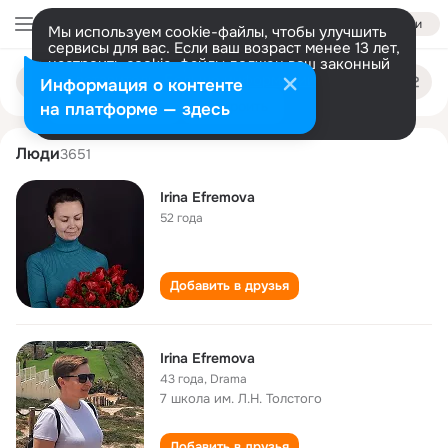
Войти
Мы используем cookie-файлы, чтобы улучшить
сервисы для вас. Если ваш возраст менее 13 лет,
настроить cookie-файлы должен ваш законный
irina efremova
Поиск
представитель.
Больше информации
Информация о контенте
по
людям
Разрешить все
Настроить
на платформе — здесь
Люди
3651
Irina Efremova
52 года
Добавить в друзья
Irina Efremova
43 года
,
Drama
7 школа им. Л.Н. Толстого
Добавить в друзья