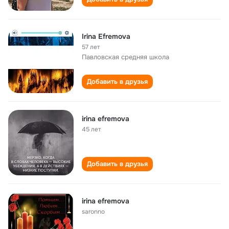
Irina Efremova
57 лет
Павловская средняя школа
Добавить в друзья
irina efremova
45 лет
Добавить в друзья
irina efremova
saronno