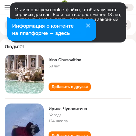
Войти
Мы используем cookie-файлы, чтобы улучшить
сервисы для вас. Если ваш возраст менее 13 лет,
настроить cookie-файлы должен ваш законный
irina chusovitina
Поиск
представитель.
Больше информации
Информация о контенте
по
людям
Разрешить все
Настроить
на платформе — здесь
Люди
101
Irina Chusovitina
58 лет
Добавить в друзья
Ирина Чусовитина
62 года
124 школа
Добавить в друзья