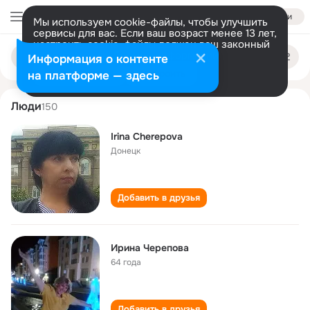
Войти
Мы используем cookie-файлы, чтобы улучшить
сервисы для вас. Если ваш возраст менее 13 лет,
настроить cookie-файлы должен ваш законный
irina cherepova
Поиск
представитель.
Больше информации
Информация о контенте
по
людям
Разрешить все
Настроить
на платформе — здесь
Люди
150
Irina Cherepova
Донецк
Добавить в друзья
Ирина Черепова
64 года
Добавить в друзья