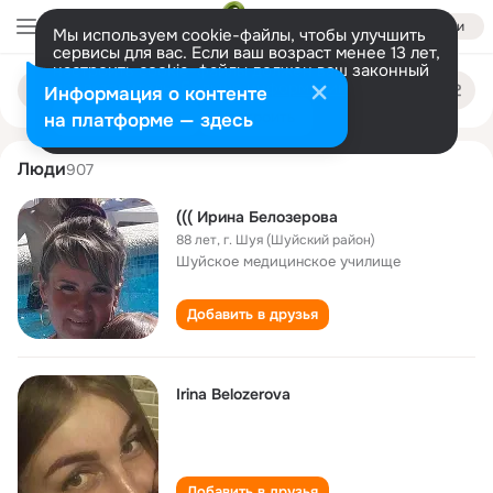
Войти
Мы используем cookie-файлы, чтобы улучшить
сервисы для вас. Если ваш возраст менее 13 лет,
настроить cookie-файлы должен ваш законный
irina belozyorova
Поиск
представитель.
Больше информации
Информация о контенте
по
людям
Разрешить все
Настроить
на платформе — здесь
Люди
907
((( Ирина Белозерова
88 лет
,
г. Шуя (Шуйский район)
Шуйское медицинское училище
Добавить в друзья
Irina Belozerova
Добавить в друзья