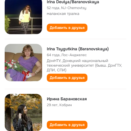
Irina Deulya/Baranovskaya
52 года
,
NJ-Chernovtsy
маланская тралка
Добавить в друзья
Irina Tsygutkina (Baranovskaya)
64 года
,
Лос-Анджелес
ДонНТУ, Донецкий национальный
технический университет (бывш. ДонГТУ,
ДПИ, СПИ)
Добавить в друзья
Ирина Барановская
29 лет
,
Кобрин
Добавить в друзья