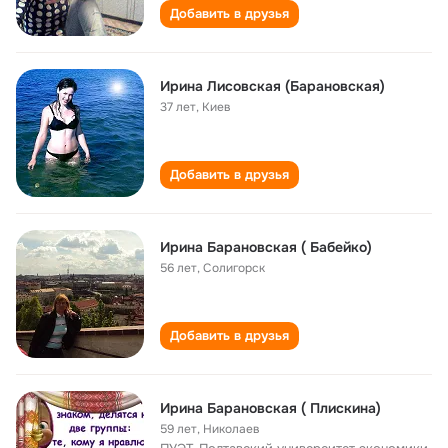
Добавить в друзья
Иринa Лисовскaя (Бaрaновскaя)
37 лет
,
Киeв
Добавить в друзья
Ирина Барановская ( Бабейко)
56 лет
,
Солигорск
Добавить в друзья
Ирина Барановская ( Плискина)
59 лет
,
Николаев