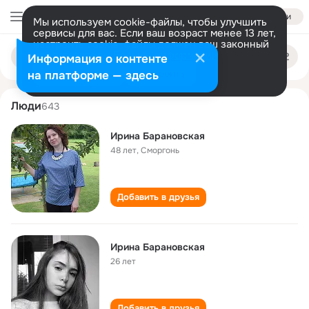
Войти
Мы используем cookie-файлы, чтобы улучшить
сервисы для вас. Если ваш возраст менее 13 лет,
настроить cookie-файлы должен ваш законный
irina baranovskaya
Поиск
представитель.
Больше информации
Информация о контенте
по
людям
Разрешить все
Настроить
на платформе — здесь
Люди
643
Ирина Барановская
48 лет
,
Сморгонь
Добавить в друзья
Ирина Барановская
26 лет
Добавить в друзья