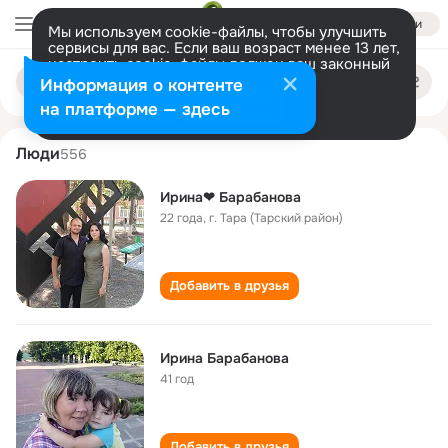
Войти
Мы используем cookie-файлы, чтобы улучшить
сервисы для вас. Если ваш возраст менее 13 лет,
настроить cookie-файлы должен ваш законный
irina barabanova
Поиск
представитель.
Больше информации
Информация о контенте
по
людям
Разрешить все
Настроить
на платформе — здесь
Люди
556
Ирина❤ Барабанова
22 года
,
г. Тара (Тарский район)
Добавить в друзья
Ирина Барабанова
41 год
Добавить в друзья