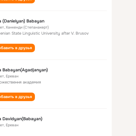
na (Danielyan) Babayan
лет
,
Ханкенди (Степанакерт)
enian State Linguistic University after V. Brusov
бавить в друзья
na Babayan(Agadjanyan)
лет
,
Ереван
ожествення академия
бавить в друзья
na Davidyan(Babayan)
лет
,
Ереван