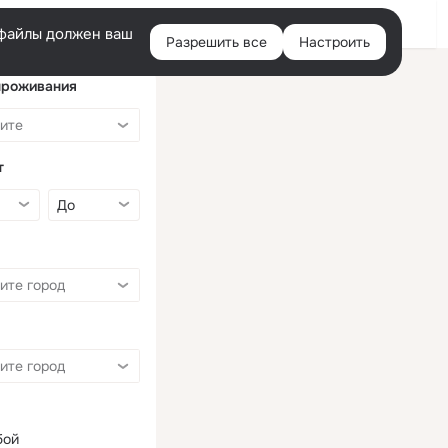
Войти
e-файлы должен ваш
Разрешить все
Настроить
Правая
колонка
проживания
т
бой