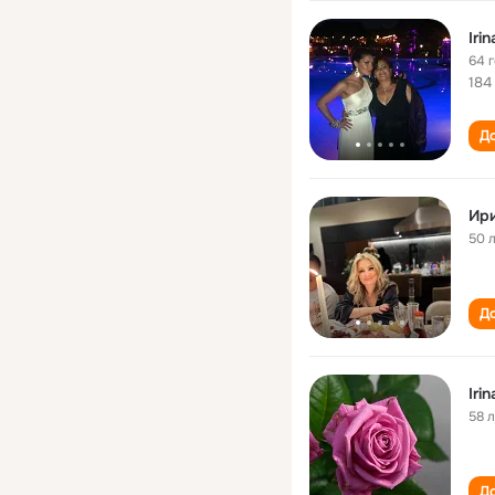
Iri
64 
184
До
Ири
50 
До
Iri
58 
До