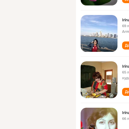
Iri
69 
Arm
До
Iri
65 
худ
До
Iri
66 