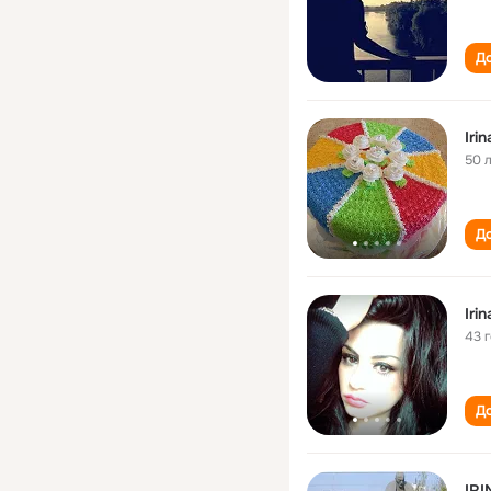
До
Iri
50 
До
Iri
43 
До
IR