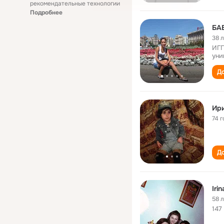
рекомендательные технологии
Подробнее
БА
38 
ИГГ
уни
До
Ири
74 г
До
Iri
58 
147