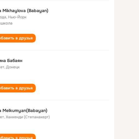
na Mikhaylova (Babayan)
года
,
Нью-Йорк
 школа
бавить в друзья
на Бабаян
лет
,
Донецк
бавить в друзья
na Melkumyan(Babayan)
лет
,
Ханкенди (Степанакерт)
бавить в друзья