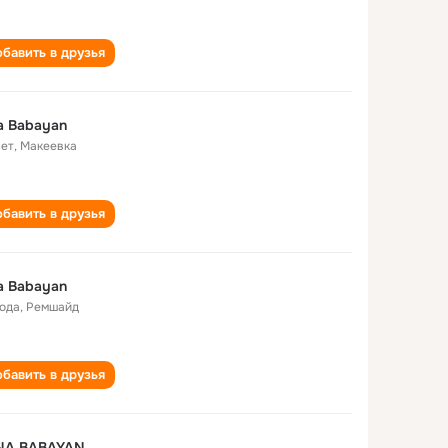
бавить в друзья
na Babayan
лет
,
Макеевка
бавить в друзья
na Babayan
года
,
Ремшайд
бавить в друзья
INA BABAYAN