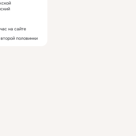
жской
ский
час на сайте
 второй половинки