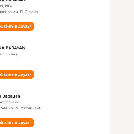
од
,
1984
 школа им. П. Севака
бавить в друзья
INA BABAYAN
лет
,
Ереван
бавить в друзья
na Babayan
лет
,
Спитак
кола им. А. Мясникяна
бавить в друзья