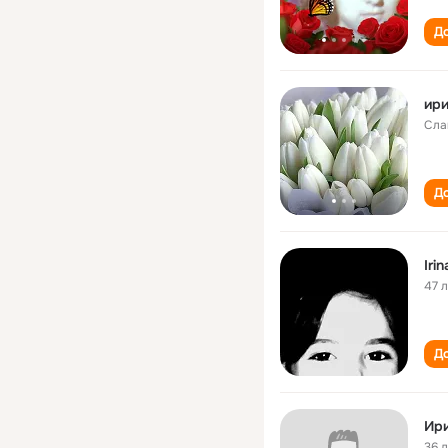
До
ири
Сла
До
Iri
47 
До
Ири
36 