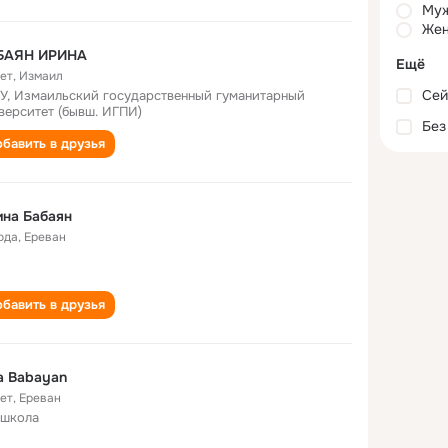
Му
Жен
БАЯН ИРИНА
Ещё
лет
,
Измаил
Сей
У, Измаильский государственный гуманитарный
верситет (бывш. ИГПИ)
Без
бавить в друзья
на Бабаян
ода
,
Ереван
бавить в друзья
na Babayan
лет
,
Ереван
 школа