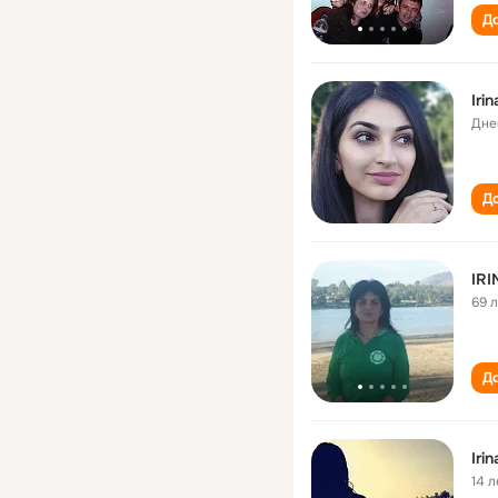
До
Iri
Дне
До
IR
69 
До
Iri
14 л