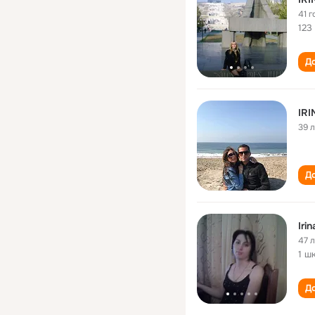
41 г
123
До
IR
39 
До
Iri
47 
1 ш
До