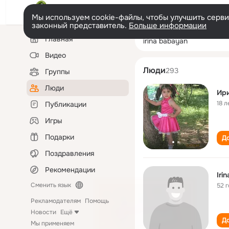
Мы используем cookie-файлы, чтобы улучшить сервис
законный представитель.
Больше информации
Левая
Поиск
Главная
irina babayan
колонка
по
людям
Видео
Люди
293
Группы
Люди
Ири
18 л
Публикации
Игры
Подарки
До
Поздравления
Рекомендации
Iri
Сменить язык
52 
Рекламодателям
Помощь
Новости
Ещё
До
Мы применяем