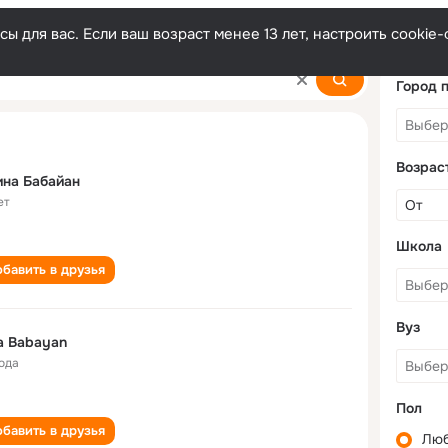
ы для вас. Если ваш возраст менее 13 лет, настроить cooki
Город 
Возрас
на Бабайан
ет
Школа
бавить в друзья
Вуз
na Babayan
года
Пол
бавить в друзья
Лю