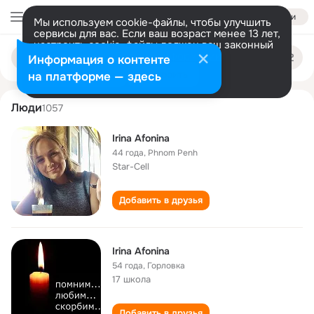
Войти
Мы используем cookie-файлы, чтобы улучшить
сервисы для вас. Если ваш возраст менее 13 лет,
настроить cookie-файлы должен ваш законный
irina afonina
Поиск
представитель.
Больше информации
Информация о контенте
по
людям
Разрешить все
Настроить
на платформе — здесь
Люди
1057
Irina Afonina
44 года
,
Phnom Penh
Star-Cell
Добавить в друзья
Irina Afonina
54 года
,
Горловка
17 школа
Добавить в друзья