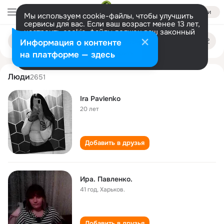
Войти
Мы используем cookie-файлы, чтобы улучшить
сервисы для вас. Если ваш возраст менее 13 лет,
настроить cookie-файлы должен ваш законный
ira pavlenko
Поиск
представитель.
Больше информации
Информация о контенте
по
людям
Разрешить все
Настроить
на платформе — здесь
Люди
2651
Ira Pavlenko
20 лет
Добавить в друзья
Ира. Павленко.
41 год
,
Харьков.
Добавить в друзья