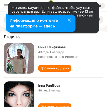
Войти
Мы используем cookie-файлы, чтобы улучшить
сервисы для вас. Если ваш возраст менее 13 лет,
настроить cookie-файлы должен ваш законный
inna panfilova
Поиск
представитель.
Больше информации
Информация о контенте
по
людям
Разрешить все
Настроить
на платформе — здесь
Люди
146
Инна Панфилова
43 года
,
Павлодар
Кадетская школа-интернат
Добавить в друзья
Inna Panfilova
49 лет
,
Винница
Добавить в друзья