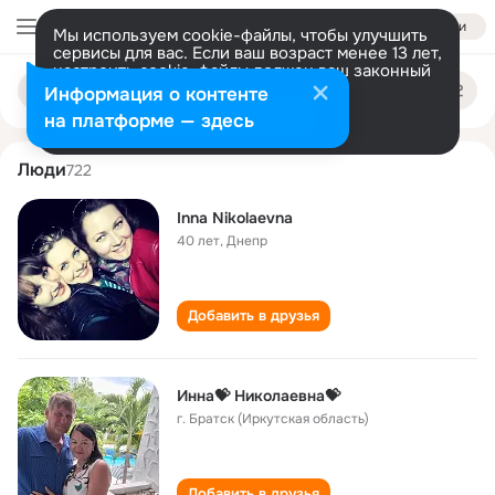
Войти
Мы используем cookie-файлы, чтобы улучшить
сервисы для вас. Если ваш возраст менее 13 лет,
настроить cookie-файлы должен ваш законный
inna nikolaevna
Поиск
представитель.
Больше информации
Информация о контенте
по
людям
Разрешить все
Настроить
на платформе — здесь
Люди
722
Inna Nikolaevna
40 лет
,
Днепр
Добавить в друзья
Инна💝 Николаевна💝
г. Братск (Иркутская область)
Добавить в друзья