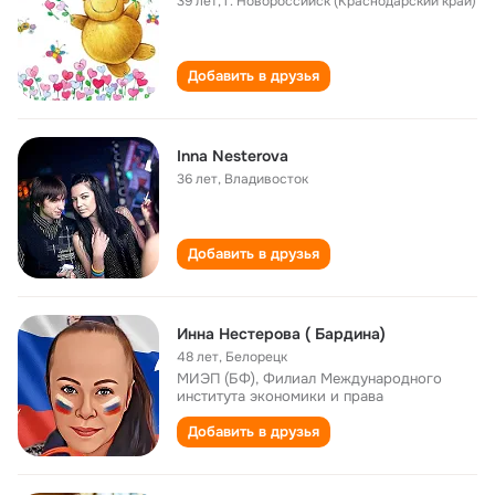
39 лет
,
г. Новороссийск (Краснодарский край)
Добавить в друзья
Inna Nesterova
36 лет
,
Владивосток
Добавить в друзья
Инна Нестерова ( Бардина)
48 лет
,
Белорецк
МИЭП (БФ), Филиал Международного
института экономики и права
Добавить в друзья