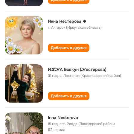
Инна Нестерова 🍀
г. Ангарск (Иркутская область)
Добавить в друзья
ИℋℋА Бовкун (ℋестерова)
31 год
,
с. Локтенок (Краснозерский район)
Добавить в друзья
Inna Nesterova
81 год
,
пгт. Ревда (Ловозерский район)
62 школа