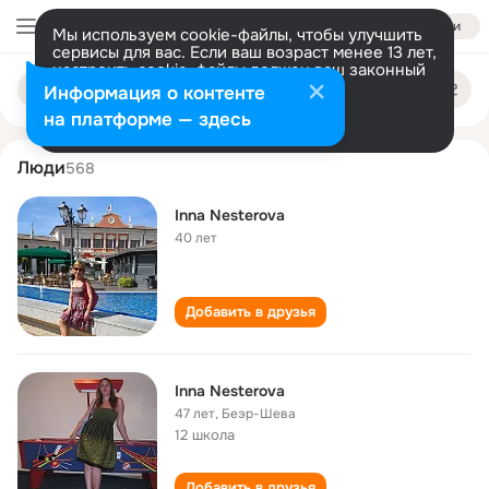
Войти
Мы используем cookie-файлы, чтобы улучшить
сервисы для вас. Если ваш возраст менее 13 лет,
настроить cookie-файлы должен ваш законный
inna nesterova
Поиск
представитель.
Больше информации
Информация о контенте
по
людям
Разрешить все
Настроить
на платформе — здесь
Люди
568
Inna Nesterova
40 лет
Добавить в друзья
Inna Nesterova
47 лет
,
Беэр-Шева
12 школа
Добавить в друзья