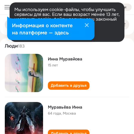
Войти
Мы используем cookie-файлы, чтобы улучшить
сервисы для вас. Если ваш возраст менее 13 лет,
настроить cookie-файлы должен ваш законный
inna muraveva
Поиск
представитель.
Больше информации
Информация о контенте
по
людям
Разрешить все
Настроить
на платформе — здесь
Люди
183
Инна Муравйова
15 лет
Добавить в друзья
Муравьёва Инна
64 года
,
Москва
Добавить в друзья