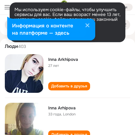
Войти
Мы используем cookie-файлы, чтобы улучшить
сервисы для вас. Если ваш возраст менее 13 лет,
настроить cookie-файлы должен ваш законный
inna arkhipova
Поиск
представитель.
Больше информации
Информация о контенте
по
людям
Разрешить все
Настроить
на платформе — здесь
Люди
403
Inna Arkhipova
27 лет
Добавить в друзья
Inna Arhipova
33 года
,
London
Добавить в друзья