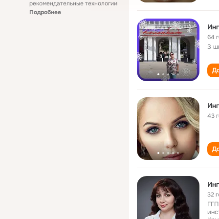
рекомендательные технологии
Подробнее
Ин
64 
3 ш
До
Ин
43 
До
Ин
32 
ГГП
инс