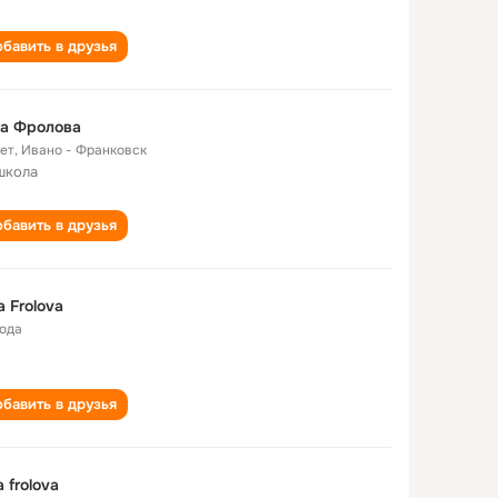
бавить в друзья
га Фролова
лет
,
Ивано - Франковск
школа
бавить в друзья
a Frolova
года
бавить в друзья
a frolova