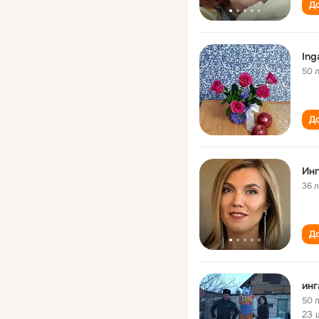
До
Ing
50 
До
Инг
36 
До
инг
50 
23 