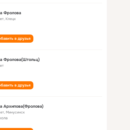
га Фролова
лет
,
Клецк
бавить в друзья
га Фролова(Штольц)
лет
бавить в друзья
а Архипова(Фролова)
лет
,
Минусинск
кола