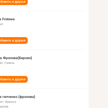
бавить в друзья
a Frolowa
лет
бавить в друзья
а Фролова(Бароян)
лет
,
Гомель
бавить в друзья
а гапченко (фролова)
лет
,
Уральск
школа