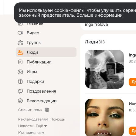
Мы используем cookie-файлы, чтобы улучшить сервис
законный представитель.
Больше информации
Левая
Поиск
Главная
inga frolova
колонка
по
людям
Видео
Люди
313
Группы
Люди
Ing
30 
Публикации
Игры
Подарки
До
Поздравления
Рекомендации
Ин
Сменить язык
105 
Рекламодателям
Помощь
Новости
Ещё
До
Мы применяем