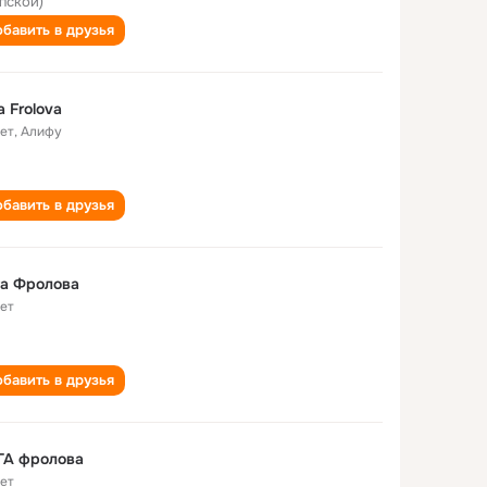
пской)
бавить в друзья
a Frolova
лет
,
Алифу
бавить в друзья
га Фролова
лет
бавить в друзья
ГА фролова
лет