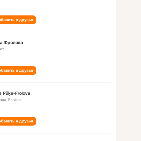
бавить в друзья
га Фролова
лет
бавить в друзья
a Pūķe-Frolova
года
,
Елгава
бавить в друзья