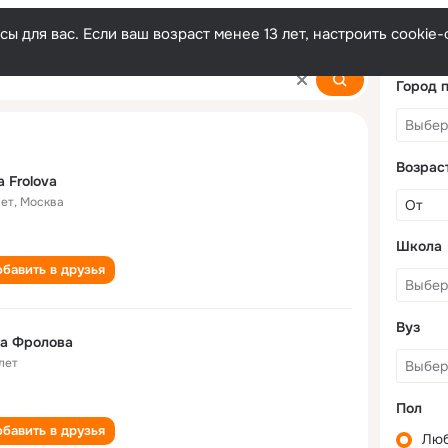
ы для вас. Если ваш возраст менее 13 лет, настроить cooki
Город 
Возрас
a Frolova
лет
,
Москва
Школа
бавить в друзья
Вуз
га Фролова
лет
Пол
бавить в друзья
Лю