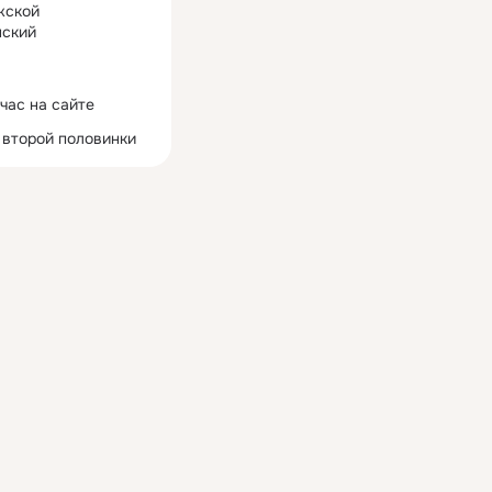
жской
ский
час на сайте
 второй половинки