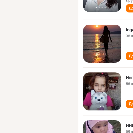
Кру
До
Ing
38 
До
Ин
56 
До
ИН
56 