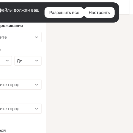
Войти
e-файлы должен ваш
Разрешить все
Настроить
Правая
колонка
проживания
т
бой