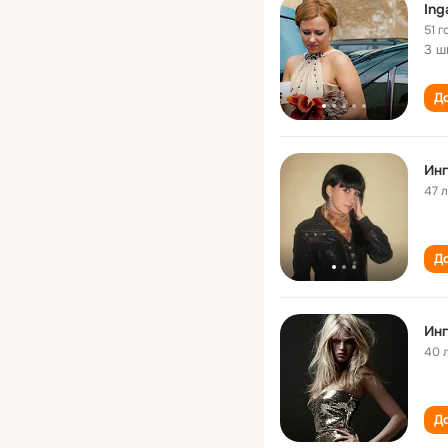
Ing
51 г
3 ш
До
Ин
47 
До
Ин
40 
До