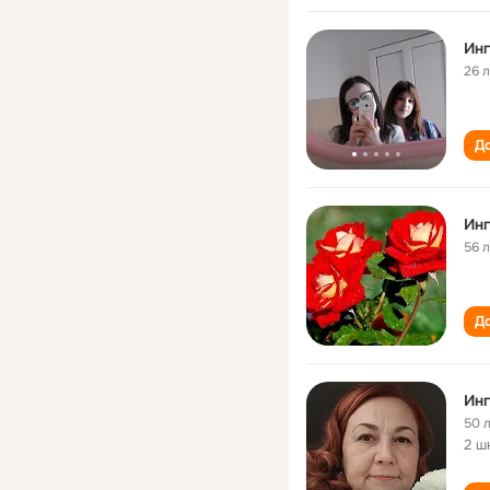
Ин
26 
До
Ин
56 
До
Инг
50 
2 ш