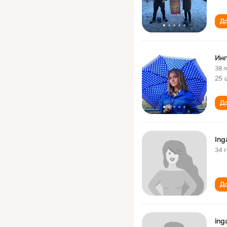
До
Ин
38 
25 
До
Ing
34 
До
ing