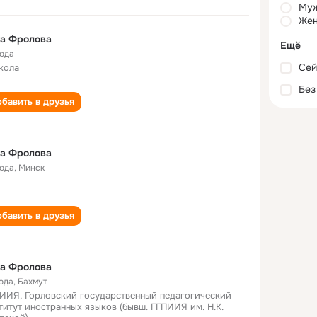
Му
Жен
га Фролова
Ещё
года
Сей
кола
Без
бавить в друзья
га Фролова
года
,
Минск
бавить в друзья
га Фролова
года
,
Бахмут
ИИЯ, Горловский государственный педагогический
титут иностранных языков (бывш. ГГПИИЯ им. Н.К.