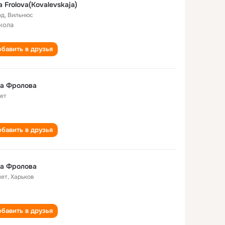
a Frolova(Kovalevskaja)
од
,
Вильнюс
кола
бавить в друзья
га Фролова
лет
бавить в друзья
га Фролова
лет
,
Харьков
бавить в друзья