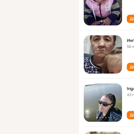
До
Ин
56 
До
Ing
43 
До