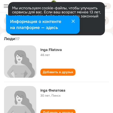
Войти
Мы используем cookie-файлы, чтобы улучшить
сервисы для вас. Если ваш возраст менее 13 лет,
настроить cookie-файлы должен ваш законный
inga filatova
Поиск
представитель.
Больше информации
Информация о контенте
по
людям
Разрешить все
Настроить
на платформе — здесь
Люди
117
Inga Filatova
46 лет
Добавить в друзья
inga Филатова
30 лет
,
Пинск
Добавить в друзья