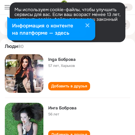
Войти
Мы используем cookie-файлы, чтобы улучшить
сервисы для вас. Если ваш возраст менее 13 лет,
настроить cookie-файлы должен ваш законный
inga bobrova
Поиск
представитель.
Больше информации
Информация о контенте
по
людям
Разрешить все
Настроить
на платформе — здесь
Люди
80
Inga Боброва
57 лет
,
Харьков
Добавить в друзья
Инга Боброва
56 лет
Добавить в друзья