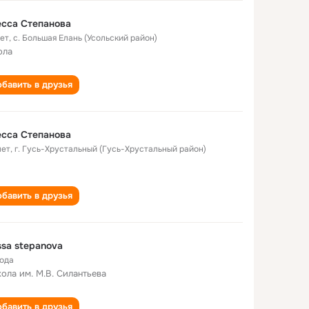
сса Степанова
лет
,
с. Большая Елань (Усольский район)
ола
бавить в друзья
сса Степанова
лет
,
г. Гусь-Хрустальный (Гусь-Хрустальный район)
бавить в друзья
ssa stepanova
года
кола им. М.В. Силантьева
бавить в друзья