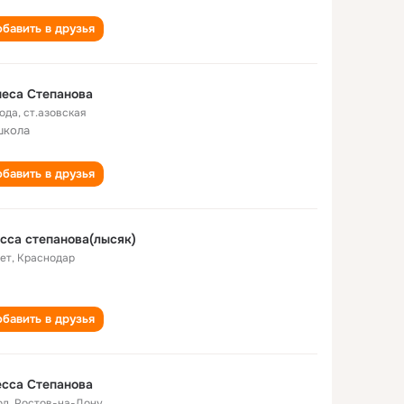
бавить в друзья
еса Степанова
года
,
ст.азовская
школа
бавить в друзья
сса степанова(лысяк)
лет
,
Краснодар
бавить в друзья
сса Степанова
од
,
Ростов-на-Дону