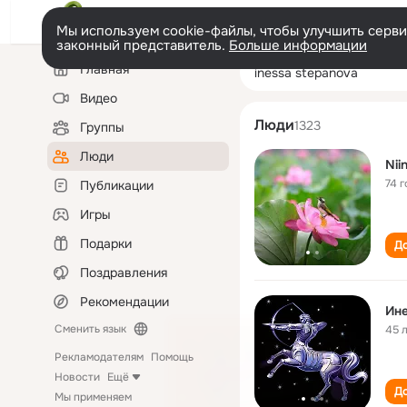
Мы используем cookie-файлы, чтобы улучшить сервис
законный представитель.
Больше информации
Левая
Поиск
Главная
inessa stepanov
колонка
по
людям
Видео
Люди
1323
Группы
Люди
Nii
74 г
Публикации
Игры
Подарки
До
Поздравления
Рекомендации
Ине
Сменить язык
45 
Рекламодателям
Помощь
Новости
Ещё
До
Мы применяем