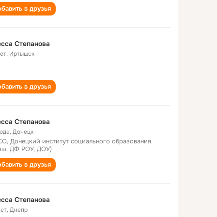
бавить в друзья
сса Степанова
лет
,
Иртышск
бавить в друзья
сса Степанова
года
,
Донецк
О, Донецкий институт социального образования
вш. ДФ РОУ, ДОУ)
бавить в друзья
сса Степанова
лет
,
Днепр