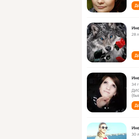
До
Ине
28 
До
Ине
34 
ДИС
(бы
До
Ине
30 