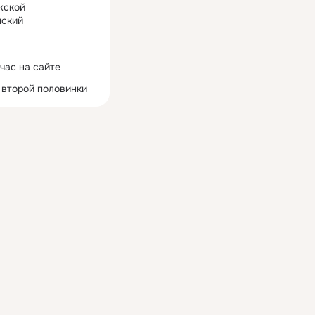
жской
ский
час на сайте
 второй половинки