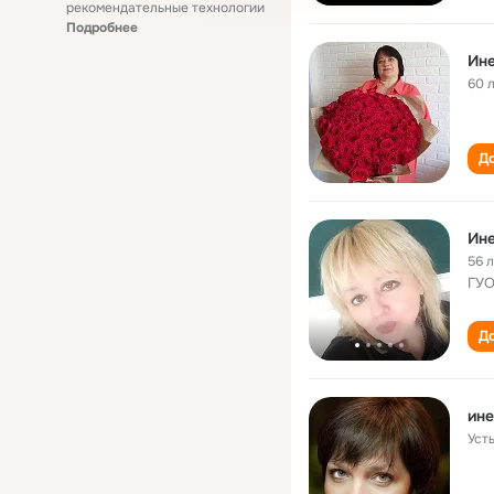
рекомендательные технологии
Подробнее
Ин
60 
До
Ине
56 
ГУО
До
ине
Уст