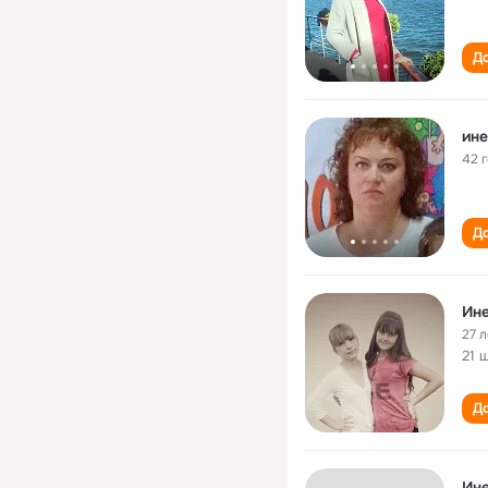
До
ине
42 
До
Ине
27 л
21 
До
Ине