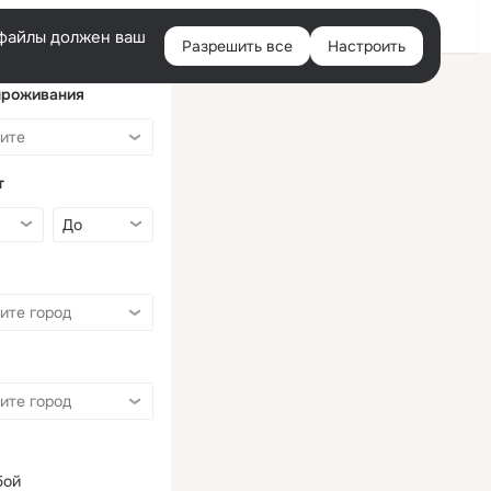
Войти
e-файлы должен ваш
Разрешить все
Настроить
Правая
колонка
проживания
т
бой