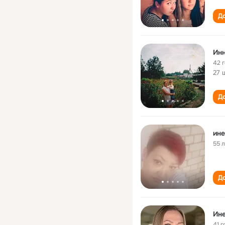
До
Инн
42 
27 
До
ине
55 
До
Ине
41 г