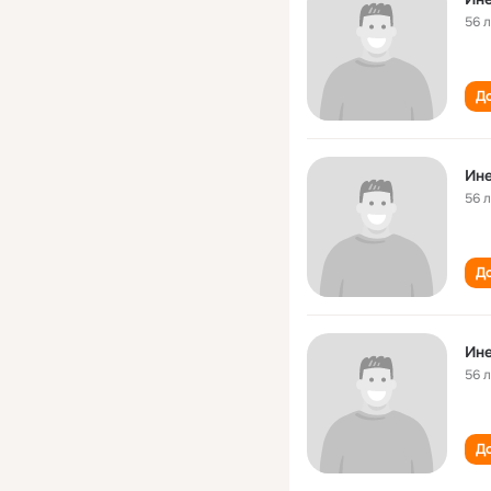
56 
До
Ине
56 
До
Ине
56 
До