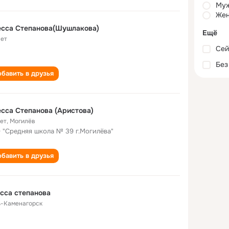
Му
Жен
есса Степанова(Шушлакова)
Ещё
лет
Сей
Без
бавить в друзья
сса Степанова (Аристова)
лет
,
Могилёв
 "Средняя школа № 39 г.Могилёва"
бавить в друзья
сса степанова
ь-Каменагорск