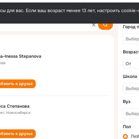
ы для вас. Если ваш возраст менее 13 лет, настроить cooki
a
Город 
Возрас
na-Inessa Stepanova
ода
Школа
бавить в друзья
Вуз
са Степанова
лет
,
Новосибирск
Пол
бавить в друзья
Лю