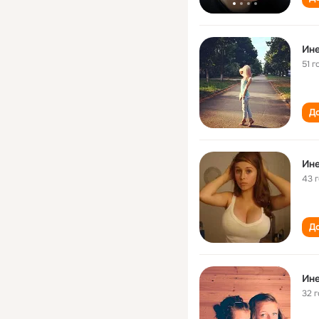
Ине
51 г
До
Ине
43 
До
Ине
32 