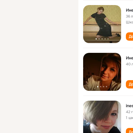
Ине
36 
Шк
До
Ине
40 
До
ine
42 
1 ш
До