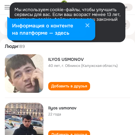
Войти
Мы используем cookie-файлы, чтобы улучшить
сервисы для вас. Если ваш возраст менее 13 лет,
настроить cookie-файлы должен ваш законный
ilyos usmonov
Поиск
представитель.
Больше информации
Информация о контенте
по
людям
Разрешить все
Настроить
на платформе — здесь
Люди
189
ILYOS USMONOV
40 лет
,
г. Обнинск (Калужская область)
Добавить в друзья
Ilyos usmonov
22 года
Добавить в друзья