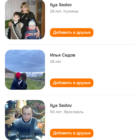
Ilya Sedov
26 лет
,
Кузнецк
Добавить в друзья
Илья Седов
26 лет
Добавить в друзья
Ilya Sedov
50 лет
,
Ярославль
Добавить в друзья