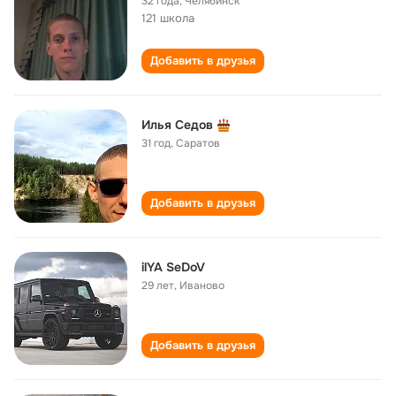
32 года
,
Челябинск
121 школа
Добавить в друзья
Илья Седов
31 год
,
Саратов
Добавить в друзья
ilYA SeDoV
29 лет
,
Иваново
Добавить в друзья