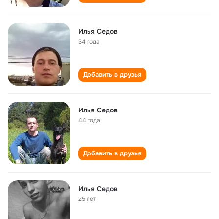
Илья Седов
34 года
Добавить в друзья
Илья Седов
44 года
Добавить в друзья
Илья Седов
25 лет