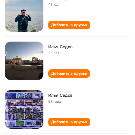
41 год
Добавить в друзья
Илья Седов
25 лет
Добавить в друзья
Илья Седов
53 года
Добавить в друзья