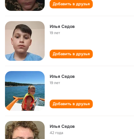
Добавить в друзья
Илья Седов
19 лет
Добавить в друзья
Илья Седов
19 лет
Добавить в друзья
Илья Седов
42 года