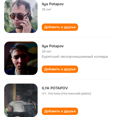
Ilya Potapov
35 лет
Добавить в друзья
Ilya Potapov
29 лет
Бурятский лесопромышленный колледж
Добавить в друзья
ILYA POTAPOV
пгт. Ноглики (Ногликский район)
Добавить в друзья