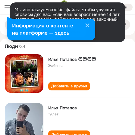
Войти
Мы используем cookie-файлы, чтобы улучшить
сервисы для вас. Если ваш возраст менее 13 лет,
настроить cookie-файлы должен ваш законный
ilya potapov
Поиск
представитель.
Больше информации
Информация о контенте
по
людям
Разрешить все
Настроить
на платформе — здесь
Люди
734
Илья Потапов 😈😈😈😈
Жабинка
Добавить в друзья
Илья Потапов
19 лет
Добавить в друзья