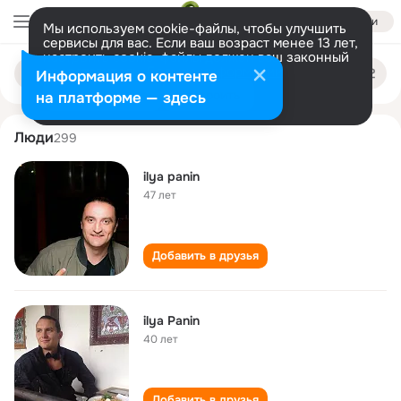
Войти
Мы используем cookie-файлы, чтобы улучшить
сервисы для вас. Если ваш возраст менее 13 лет,
настроить cookie-файлы должен ваш законный
ilya panin
Поиск
представитель.
Больше информации
Информация о контенте
по
людям
Разрешить все
Настроить
на платформе — здесь
Люди
299
ilya panin
47 лет
Добавить в друзья
ilya Panin
40 лет
Добавить в друзья