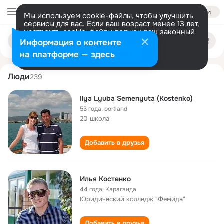
Войти
Мы используем cookie-файлы, чтобы улучшить
сервисы для вас. Если ваш возраст менее 13 лет,
настроить cookie-файлы должен ваш законный
ilya kostenko
Поиск
представитель.
Больше информации
Информация о контенте
по
людям
Разрешить все
Настроить
на платформе — здесь
Люди
239
Ilya Lyuba Semenyuta (Kostenko)
53 года
,
portland
20 школа
Добавить в друзья
Илья Костенко
44 года
,
Караганда
Юридический колледж "Фемида"
Добавить в друзья