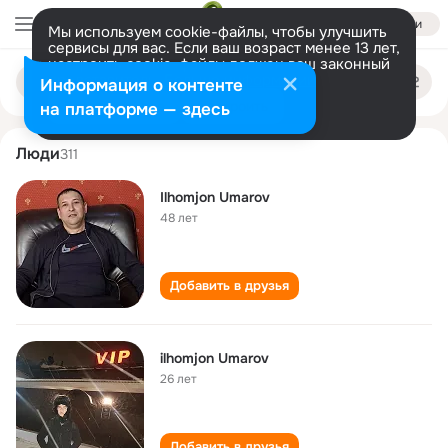
Войти
Мы используем cookie-файлы, чтобы улучшить
сервисы для вас. Если ваш возраст менее 13 лет,
настроить cookie-файлы должен ваш законный
ilhomjon umarov
Поиск
представитель.
Больше информации
Информация о контенте
по
людям
Разрешить все
Настроить
на платформе — здесь
Люди
311
Ilhomjon Umarov
48 лет
Добавить в друзья
ilhomjon Umarov
26 лет
Добавить в друзья