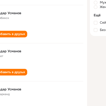
Му
Жен
ьдар Усманов
Ещё
ябинск
Сей
Без
бавить в друзья
ьдар Усманов
лет
бавить в друзья
ьдар Усманов
арканд