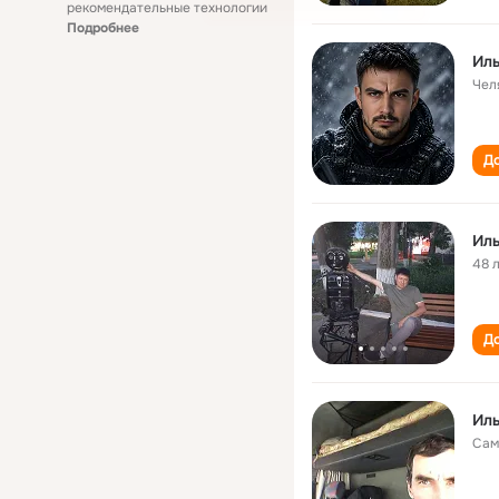
рекомендательные технологии
Подробнее
Ил
Чел
До
Ил
48 
До
Ил
Сам