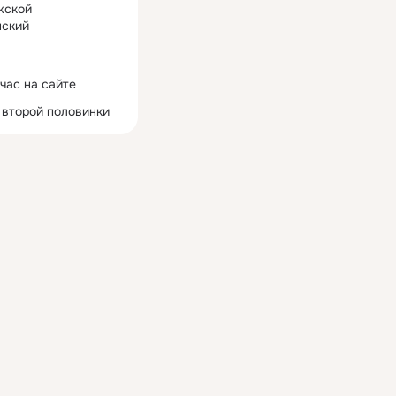
жской
ский
час на сайте
 второй половинки