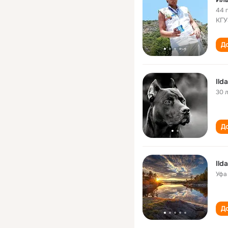
44 
КГУ
До
Ild
30 
До
Ild
Уфа
До