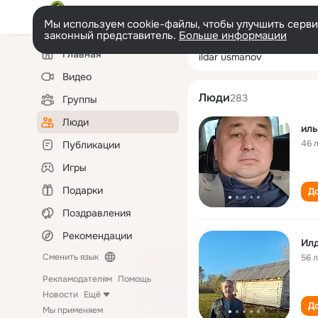
Мы используем cookie-файлы, чтобы улучшить сервис
законный представитель.
Больше информации
Левая
Поиск
Главная
ildar usmanov
колонка
по
людям
Видео
Люди
283
Группы
Люди
иль
46 
Публикации
Игры
Подарки
До
Поздравления
Рекомендации
Ил
Сменить язык
56 
Рекламодателям
Помощь
Новости
Ещё
До
Мы применяем