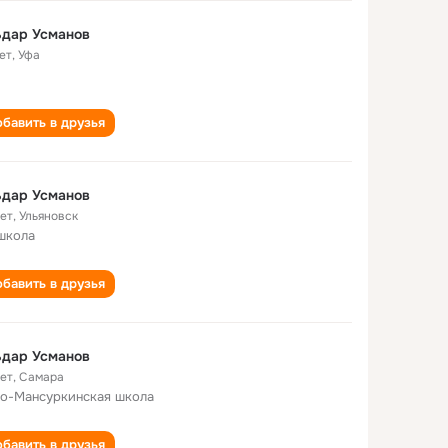
ьдар Усманов
ет
,
Уфа
бавить в друзья
ьдар Усманов
лет
,
Ульяновск
школа
бавить в друзья
ьдар Усманов
лет
,
Самара
о-Мансуркинская школа
бавить в друзья