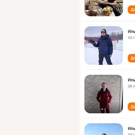
До
Ил
42 
До
Ил
36 
До
Ил
34 