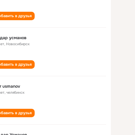
бавить в друзья
дар усманов
лет
,
Новосибирск
бавить в друзья
ar usmanov
лет
,
челябинск
бавить в друзья
ьдар Усманов