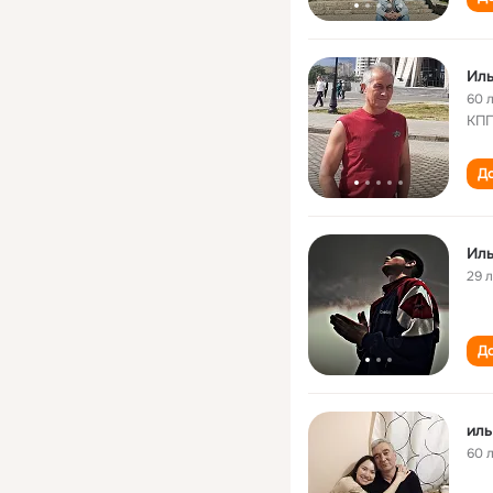
Ил
60 
КПП
До
Ил
29 
До
иль
60 