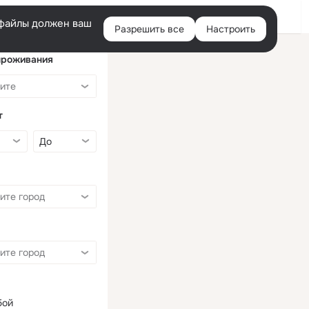
Войти
e-файлы должен ваш
Разрешить все
Настроить
Правая
колонка
проживания
т
бой