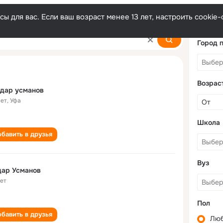
ы для вас. Если ваш возраст менее 13 лет, настроить cooki
Город 
Возрас
дар усманов
лет
,
Уфа
Школа
бавить в друзья
Вуз
дар Усманов
лет
Пол
бавить в друзья
Лю