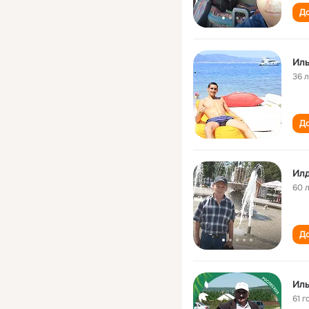
До
36 
До
Ил
60 
До
Ил
61 г