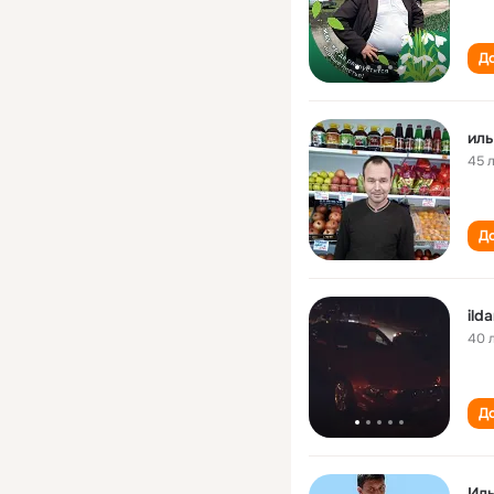
До
иль
45 
До
ild
40 
До
Ил