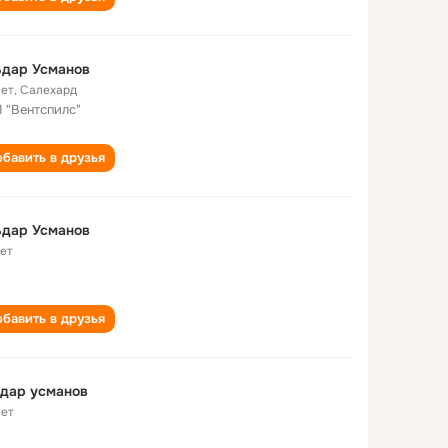
ьдар Усманов
лет
,
Салехард
 "Вентспилс"
бавить в друзья
ьдар Усманов
лет
бавить в друзья
дар усманов
лет