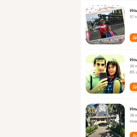
Ил
57 л
До
Ил
36 
85 
До
Ил
38 
Нов
До